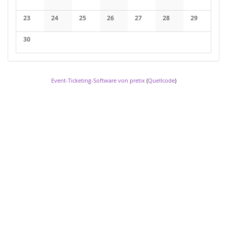
23
24
25
26
27
28
29
30
Event-Ticketing-Software von pretix
(
Quellcode
)