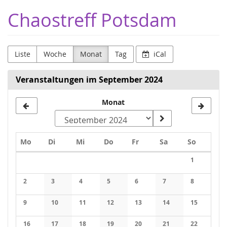
Zum
Chaostreff Potsdam
Haupt-
Inhalt
springen
Liste
Woche
Monat
Tag
iCal
Veranstaltungen im September 2024
Monat
Monat
zur
Anzeige
Montag
Dienstag
Mittwoch
Donnerstag
Freitag
Samstag
Sonntag
Mo
Di
Mi
Do
Fr
Sa
So
auswählen
Kalender
1
2
3
4
5
6
7
8
9
10
11
12
13
14
15
16
17
18
19
20
21
22