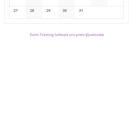
27
28
29
30
31
Event-Ticketing-Software von pretix
(
Quellcode
)