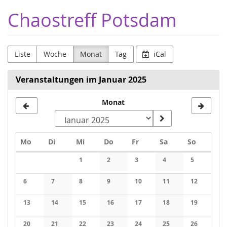
Zum
Chaostreff Potsdam
Haupt-
Inhalt
springen
Liste
Woche
Monat
Tag
iCal
Veranstaltungen im Januar 2025
Monat
Monat
zur
Anzeige
Montag
Dienstag
Mittwoch
Donnerstag
Freitag
Samstag
Sonntag
Mo
Di
Mi
Do
Fr
Sa
So
auswählen
Kalender
1
2
3
4
5
6
7
8
9
10
11
12
13
14
15
16
17
18
19
20
21
22
23
24
25
26