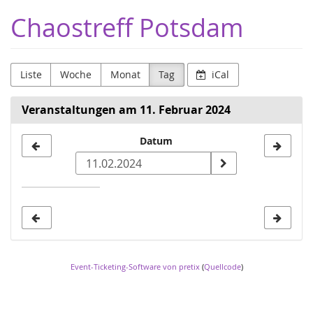
Zum
Chaostreff Potsdam
Haupt-
Inhalt
springen
Liste
Woche
Monat
Tag
iCal
Veranstaltungen am 11. Februar 2024
Datum
Datum
zur
Anzeige
auswählen
Event-Ticketing-Software von pretix
(
Quellcode
)