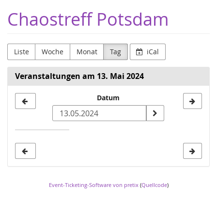
Zum
Chaostreff Potsdam
Haupt-
Inhalt
springen
Liste
Woche
Monat
Tag
iCal
Veranstaltungen am 13. Mai 2024
Datum
Datum
zur
Anzeige
auswählen
Event-Ticketing-Software von pretix
(
Quellcode
)