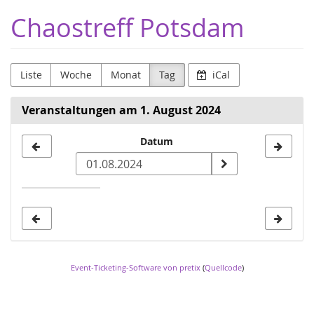
Zum
Chaostreff Potsdam
Haupt-
Inhalt
springen
Liste
Woche
Monat
Tag
iCal
Veranstaltungen am 1. August 2024
Datum
Datum
zur
Anzeige
auswählen
Event-Ticketing-Software von pretix
(
Quellcode
)