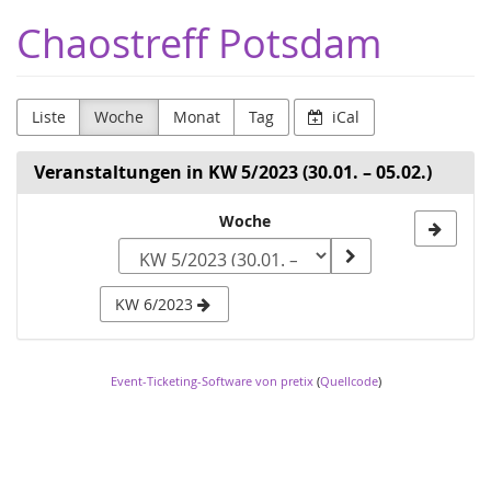
Zum
Chaostreff Potsdam
Haupt-
Inhalt
springen
Liste
Woche
Monat
Tag
iCal
Veranstaltungen in KW 5/2023 (30.01. – 05.02.)
Woche
Woche
zur
Anzeige
KW 6/2023
auswählen
Event-Ticketing-Software von pretix
(
Quellcode
)