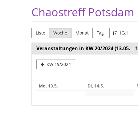
Zum
Chaostreff Potsdam
Haupt-
Inhalt
springen
Liste
Woche
Monat
Tag
iCal
Veranstaltungen in KW 20/2024 (13.05. – 1
Woche
KW 19/2024
zur
Anzeige
Mo, 13.5.
Di, 14.5.
auswählen