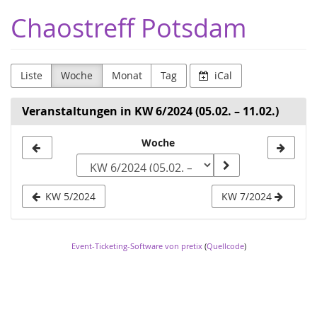
Zum
Chaostreff Potsdam
Haupt-
Inhalt
springen
Liste
Woche
Monat
Tag
iCal
Veranstaltungen in KW 6/2024 (05.02. – 11.02.)
Woche
Woche
zur
Anzeige
KW 5/2024
KW 7/2024
auswählen
Event-Ticketing-Software von pretix
(
Quellcode
)