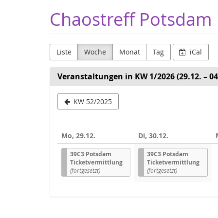
Zum
Chaostreff Potsdam
Haupt-
Inhalt
springen
Liste
Woche
Monat
Tag
iCal
Veranstaltungen in KW 1/2026 (29.12. – 04
Woche
KW 52/2025
zur
Anzeige
Mo, 29.12.
Di, 30.12.
auswählen
39C3 Potsdam
39C3 Potsdam
Ticketvermittlung
Ticketvermittlung
(fortgesetzt)
(fortgesetzt)